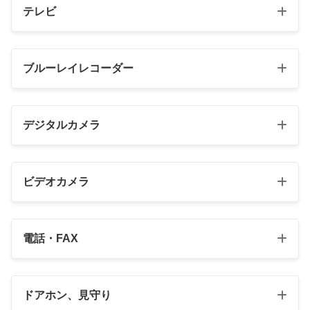
テレビ
ブルーレイレコーダー
デジタルカメラ
TV-77Z95B
¥939,137
（2025/12/03 09:08時点 | 楽天市場調べ）
ビデオカメラ
＼お買い物マラソン開催中！／
楽天で見る
DMR-ZR1
電話・FAX
Amazonで見る
¥360,002
（2026/06/03 09:41時点 | 楽天市場調べ）
＼お買い物マラソン開催中！／
Yahooショッピングで見る
DC-S1RM2
楽天で見る
ドアホン、見守り
¥479,559
（2026/08/04 00:15時点 | 楽天市場調べ）
メルカリで見る